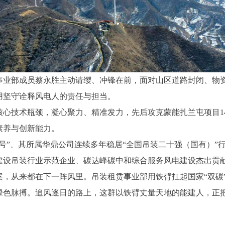
事业部成员蔡永胜主动请缨、冲锋在前，面对山区道路封闭、物
用坚守诠释风电人的责任与担当。
心技术瓶颈，凝心聚力、精准发力，先后攻克蒙能扎兰屯项目14
素养与创新能力。
”、其所属华鼎公司连续多年稳居“全国吊装二十强（国有）”行
建设吊装行业示范企业、碳达峰碳中和综合服务风电建设杰出贡
从来都在下一阵风里。吊装租赁事业部用铁臂扛起国家“双碳”
绿色脉搏。追风逐日的路上，这群以铁臂丈量天地的能建人，正把