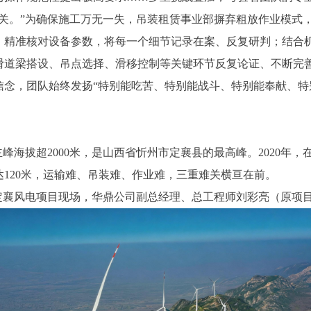
。”为确保施工万无一失，吊装租赁事业部摒弃粗放作业模式，
、精准核对设备参数，将每一个细节记录在案、反复研判；结合
滑道梁搭设、吊点选择、滑移控制等关键环节反复论证、不断完
，团队始终发扬“特别能吃苦、特别能战斗、特别能奉献、特别
海拔超2000米，是山西省忻州市定襄县的最高峰。2020年
达120米，运输难、吊装难、作业难，三重难关横亘在前。
襄风电项目现场，华鼎公司副总经理、总工程师刘彩亮（原项