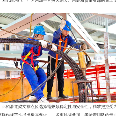
，国电庄河电厂厂区内却一片热火朝天。吊装租赁事业部的施工团
如滑道梁支撑点位选择需兼顾稳定性与安全性，精准把控受力
与操作规范性提出极高要求……多重挑战叠加，考验着团队的专