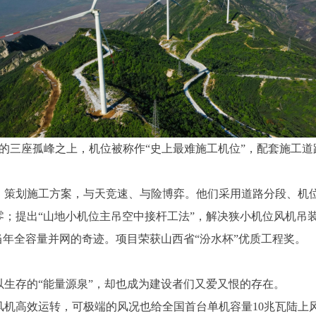
三座孤峰之上，机位被称作“史上最难施工机位”，配套施工道路
划施工方案，与天竞速、与险博弈。他们采用道路分段、机位
；提出“山地小机位主吊空中接杆工法”，解决狭小机位风机吊装
当年全容量并网的奇迹。项目荣获山西省“汾水杯”优质工程奖。
存的“能量源泉”，却也成为建设者们又爱又恨的存在。
高效运转，可极端的风况也给全国首台单机容量10兆瓦陆上风