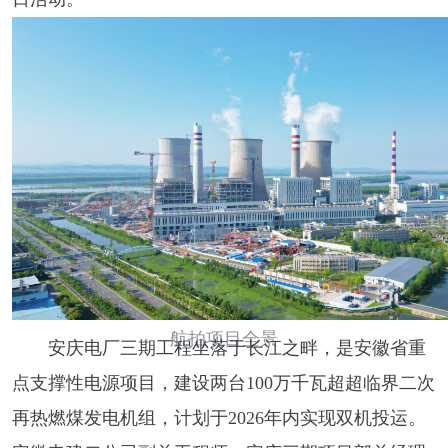
航拍项目全景
安庆电厂三期工程坐落于长江之畔，是安徽省重
点支撑性电源项目，建设两台100万千瓦超超临界二次
再热燃煤发电机组，计划于2026年内实现双机投运。