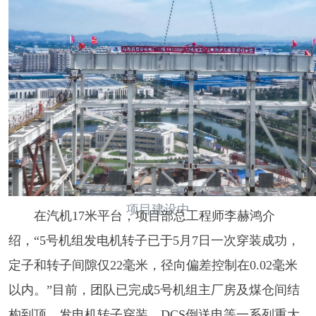
项目建设中
在汽机17米平台，项目部总工程师李赫鸿介
绍，“5号机组发电机转子已于5月7日一次穿装成功，
定子和转子间隙仅22毫米，径向偏差控制在0.02毫米
以内。”目前，团队已完成5号机组主厂房及煤仓间结
构到顶、发电机转子穿装、DCS倒送电等一系列重大