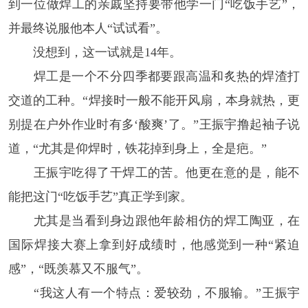
到一位做焊工的亲戚坚持要带他学一门“吃饭手艺”，
并最终说服他本人“试试看”。
没想到，这一试就是14年。
焊工是一个不分四季都要跟高温和炙热的焊渣打
交道的工种。“焊接时一般不能开风扇，本身就热，更
别提在户外作业时有多‘酸爽’了。”王振宇撸起袖子说
道，“尤其是仰焊时，铁花掉到身上，全是疤。”
王振宇吃得了干焊工的苦。他更在意的是，能不
能把这门“吃饭手艺”真正学到家。
尤其是当看到身边跟他年龄相仿的焊工陶亚，在
国际焊接大赛上拿到好成绩时，他感觉到一种“紧迫
感”，“既羡慕又不服气”。
“我这人有一个特点：爱较劲，不服输。”王振宇