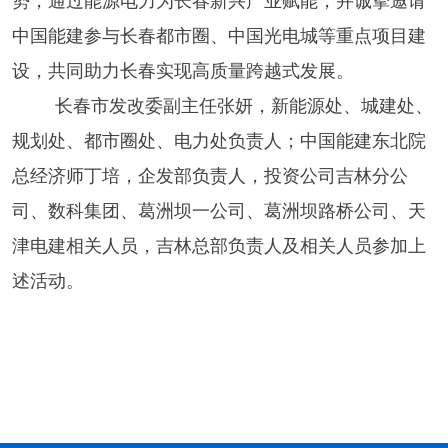
势，
通过能源电力为长春新兴产业赋能，
并诚挚邀请
中国能建参与长春都市圈、中国光电城等重点项目建
设，共同助力长春实现高质量跨越式发展。
长春市发改委
副主任
张妍，
新能源处、
城建处
、
规划处
、
都市圈处
、
电力处负责人
；
中国能建东北院
总经济师丁培，企发部
负责人
，投资公司吉林分公
司
、
数科集团
、
葛洲坝一公司
、
葛洲坝路桥
公司、
天
津电建
相关人员，吉林总部负责人及相关人员参加上
述活动。