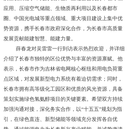
应用
、压缩空气储能
、
生物质再利用
以及
长春都市
圈、中国光电城等重点领域
、
重大项目建设上集中优
势资源，携手长春市政府深化合作，为长春市
高质量
发展贡献能建智慧
、能建
力量。
薛春龙对吴雷雷一行到访表示热烈欢迎，并详细
介绍了长春市独特的区位优势与丰富的资源禀赋。他
表示，长春市作为吉林省电网核心枢纽和用电负荷重
点区域，对
发展新型电力系统
有着迫切需求；同时，
长春市拥有高等级化工园区和优质的风光资源，具备
策划实施绿色氢氨醇项目的关键要素。希望双方持续
加强沟通对接，深化务实合作，以
“十五五”规划为指
引，在绿色直连、新型储能等领域充分发挥各自优