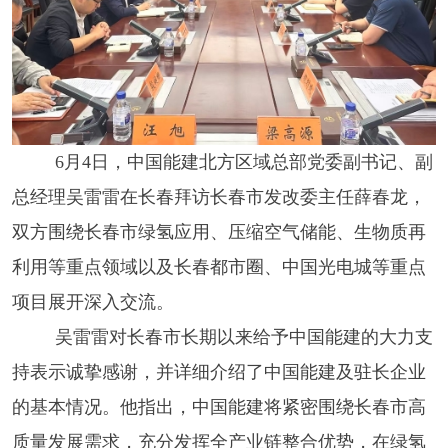
6
月
4
日，中国能建北方区域总部党委副书记、副
总经理吴雷雷
在长春
拜访长春市发改委主任薛春龙，
双方围绕长春市绿
氢应用
、压缩空气储能、生物质
再
利用等
重点
领域
以及长春都市圈、中国光电城等重点
项目
展开深入交流。
吴雷雷对长春市长期以来给予中国能建的大力支
持表示诚挚感谢，并详细介绍了中国能建及驻长企业
的基本情况。他指出，中国能建将紧密围绕长春市高
质量发展需求，充分发挥全产业链整合优势，在绿
氢